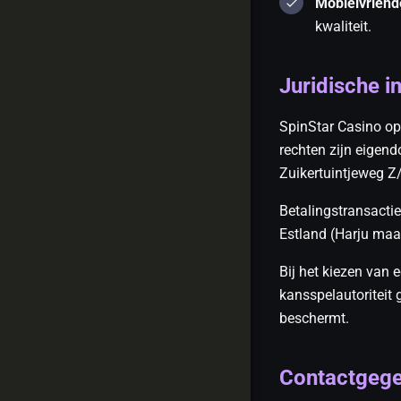
Mobielvriend
kwaliteit.
Juridische i
SpinStar Casino op
rechten zijn eige
Zuikertuintjeweg Z/
Betalingstransacti
Estland (Harju maa
Bij het kiezen van 
kansspelautoriteit 
beschermt.
Contactgege