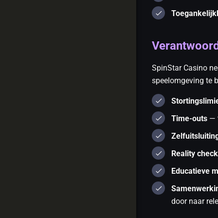
Toegankelijk
Verantwoord
SpinStar Casino ne
speelomgeving te b
Stortingslimi
Time-outs
— t
Zelfuitsluitin
Reality chec
Educatieve m
Samenwerking
door naar re