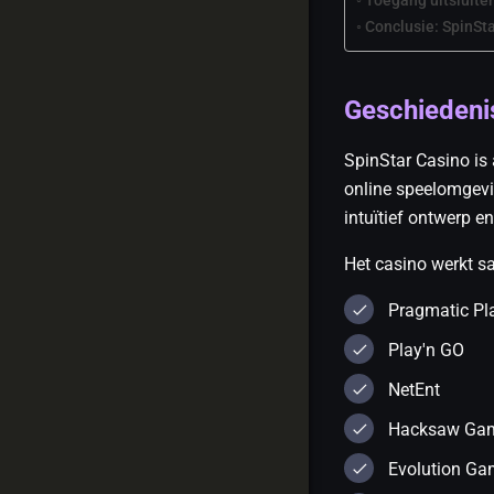
Toegang uitsluite
Conclusie: SpinSta
Geschiedenis
SpinStar Casino is 
online speelomgevi
intuïtief ontwerp e
Het casino werkt s
Pragmatic Pl
Play'n GO
NetEnt
Hacksaw Ga
Evolution Ga