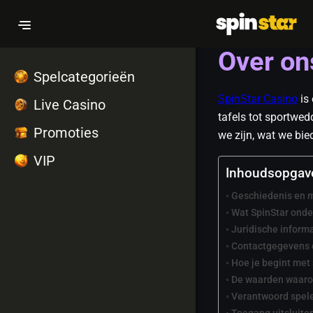
Over on
Ga
naar
Spelcategorieën
de
SpinStar Casino
is 
Live Casino
inhoud
tafels tot sportwe
Promoties
we zijn, wat we bi
VIP
Inhoudsopgav
Geschiedenis en m
Wat SpinStar onde
Juridische informa
Contactgegevens 
Hoe je begint met 
De waarden waaro
Verantwoord spele