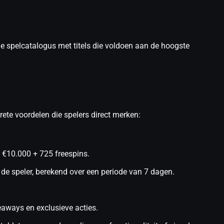
e spelcatalogus met titels die voldoen aan de hoogste
rete voordelen die spelers direct merken:
€10.000 + 725 freespins.
 de speler, berekend over een periode van 7 dagen.
aways en exclusieve acties.