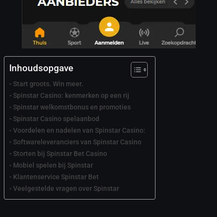
Inhoudsopgave
Start groots. Win meer.
Spinstar Casino: kenmerken op een rij
Spinstar welkomstbonus en promoties
Spinstar Casino spelaanbod
Voordelen en nadelen van Spinstar Casino:
Softwareleveranciers van Spinstar Casino
Storten bij Spinstar Bet Casino
Mobiel spelen bij Spinstar
Klantenservice Spinstar Bet
Veelgestelde vragen over Spinstar