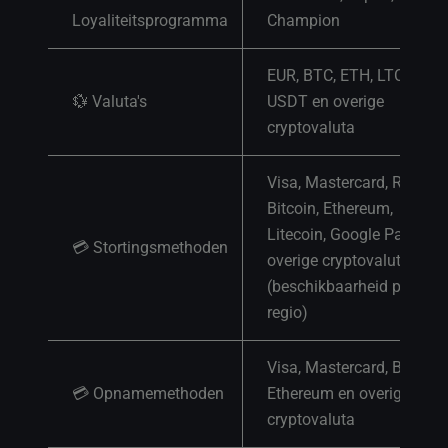
Loyaliteitsprogramma
Champion
EUR, BTC, ETH, LTC,
💱 Valuta's
USDT en overige
cryptovaluta
Visa, Mastercard, Revolut,
Bitcoin, Ethereum,
Litecoin, Google Pay en
💳 Stortingsmethoden
overige cryptovaluta
(beschikbaarheid per
regio)
Visa, Mastercard, Bitcoin,
💳 Opnamemethoden
Ethereum en overige
cryptovaluta