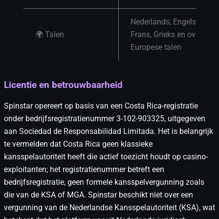
Nederlands, Engels,
🌍 Talen
Frans, Grieks en overige
Europese talen
Licentie en betrouwbaarheid
Spinstar opereert op basis van een Costa Rica-registratie
onder bedrijfsregistratienummer 3-102-903325, uitgegeven
aan Sociedad de Responsabilidad Limitada. Het is belangrijk
te vermelden dat Costa Rica geen klassieke
kansspelautoriteit heeft die actief toezicht houdt op casino-
exploitanten; het registratienummer betreft een
bedrijfsregistratie, geen formele kansspelvergunning zoals
die van de KSA of MGA. Spinstar beschikt niet over een
vergunning van de Nederlandse Kansspelautoriteit (KSA), wat