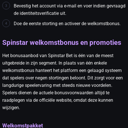
Bevestig het account via e-mail en voer indien gevraagd
de identiteitsverificatie uit.
Doe de eerste storting en activeer de welkomstbonus.
Spinstar welkomstbonus en promoties
Het bonusaanbod van Spinstar Bet is één van de meest
uitgebreide in zijn segment. In plaats van één enkele
welkomstbonus hanteert het platform een gelaagd systeem
dat spelers over negen stortingen beloont. Dit zorgt voor een
langdurige speelervaring met steeds nieuwe voordelen.
Spelers dienen de actuele bonusvoorwaarden altijd te
raadplegen via de officiële website, omdat deze kunnen
wijzigen.
Welkomstpakket